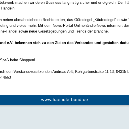
zwerk machen wir deren Business langfristig sicher und erfolgreich. Der Hän
s Handeln.
en neben abmahnsicheren Rechtstexten, das Gütesiegel „Käufersiegel” sowie 
ing und vieles mehr. Mit dem News-Portal OnlinehändlerNews informiert der
line-Handel sowie neue Gesetzgebungen und Trends der Branche.
bund e.V. bekennen sich zu den Zielen des Verbandes und gestalten da
l Spaß beim Shoppen!
urch den Vorstandsvorsitzenden Andreas Arlt, Kohlgartenstraße 11-13, 04315 L
er 4663
www.haendlerbund.de